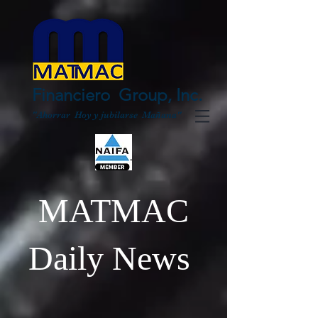
Financiero Group, Inc.
"Ahorrar Hoy y jubilarse Mañana"
MATMAC
Daily News