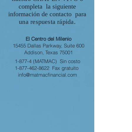
completa la siguiente
información de contacto
para
una respuesta rápida.
El Centro del Milenio
15455 Dallas Parkway, Suite 600
Addison, Texas 75001
1-877-4 (MATMAC) Sin costo
1-877-462-8622
Fax gratuito
info@matmacfinancial.com